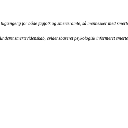
lse tilgængelig for både fagfolk og smerteramte, så mennesker med sme
 funderet smertevidenskab, evidensbaseret psykologisk informeret sme